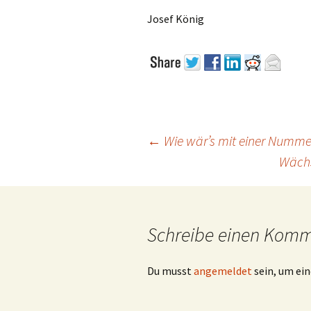
Josef König
Beitragsnavigation
←
Wie wär’s mit einer Nummer
Wächs
Schreibe einen Kom
Du musst
angemeldet
sein, um e