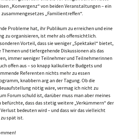
weisen „Konvergenz“ von beiden Veranstaltungen – ein
ich zusammengesetzes „Familientreffen“.
de Probleme hat, ihr Publikum zu erreichen und eine
zu organisieren, ist mehr als offensichtlich.
onderen Vorteil, dass sie weniger „Spektakel“ bietet,
 Themen und tiefergehende Diskussionen als das
ren, immer weniger Teilnehmer und Teilnehmerinnen
uch offen aus – so knapp kalkulierte Budgets und
nkommende Referenten nichts mehr zu essen
gramm, knabbern arg an der Tagung. Ob die
euaufstellung nötig wäre, vermag ich nicht zu
 zum Forum schuld ist, darüber muss man aber meines
h befürchte, dass das stetig weitere „Verkümmern“ der
Verlust bedeuten wird – und dass wir das vielleicht
zu spät ist.
 kommen!