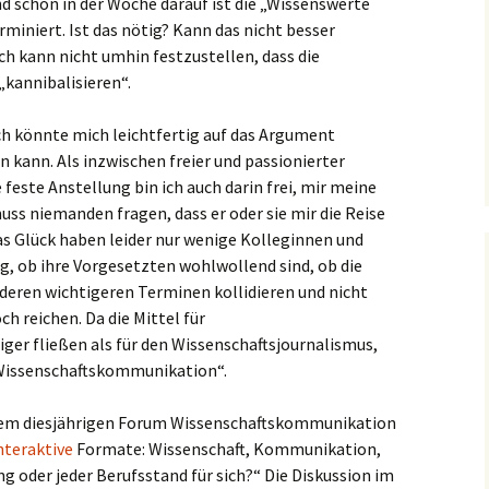
d schon in der Woche darauf ist die „Wissenswerte
iniert. Ist das nötig? Kann das nicht besser
ch kann nicht umhin festzustellen, dass die
„kannibalisieren“.
Ich könnte mich leichtfertig auf das Argument
n kann. Als inzwischen freier und passionierter
ste Anstellung bin ich auch darin frei, mir meine
ss niemanden fragen, dass er oder sie mir die Reise
s Glück haben leider nur wenige Kolleginnen und
g, ob ihre Vorgesetzten wohlwollend sind, ob die
deren wichtigeren Terminen kollidieren und nicht
h reichen. Da die Mittel für
er fließen als für den Wissenschaftsjournalismus,
 Wissenschaftskommunikation“.
 dem diesjährigen Forum Wissenschaftskommunikation
nteraktive
Formate: Wissenschaft, Kommunikation,
g oder jeder Berufsstand für sich?“ Die Diskussion im