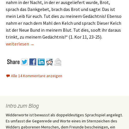
nahm in der Nacht, in der er ausgeliefert wurde, Brot,
sprach das Dankgebet, brach das Brot und sagte: Das ist
mein Leib für euch. Tut dies zu meinem Gedächtnis! Ebenso
nahm er nach dem Mahl den Kelch und sprach: Dieser Kelch
ist der Neue Bund in meinem Blut. Tut dies, sooft ihr daraus
trinkt, zu meinem Gedächtnis!“ (1. Kor 11, 23-25).
Können Veganer Katholiken sein?
weiterlesen
→
Alle 14 Kommentare anzeigen
Intro zum Blog
Widderworte ist bewusst als doppeldeutiges Sprachspiel angelegt.
Es umfasst die Gegenrede und Worte eines im Sternzeichen des
Widders geborenen Menschen, dem Freunde bescheinigen, ein