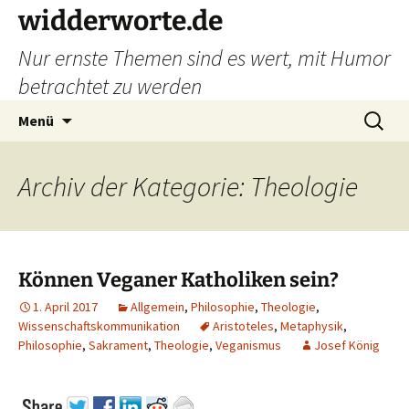
widderworte.de
Nur ernste Themen sind es wert, mit Humor
betrachtet zu werden
Zum
Suchen
Menü
Inhalt
nach:
springen
Archiv der Kategorie: Theologie
Können Veganer Katholiken sein?
1. April 2017
Allgemein
,
Philosophie
,
Theologie
,
Wissenschaftskommunikation
Aristoteles
,
Metaphysik
,
Philosophie
,
Sakrament
,
Theologie
,
Veganismus
Josef König