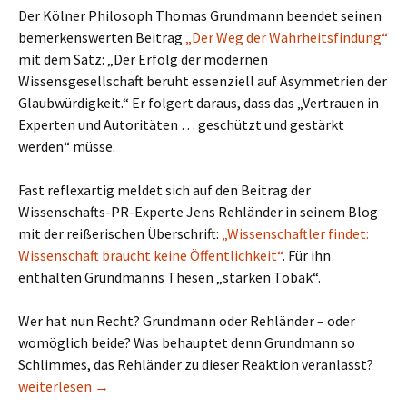
Der Kölner Philosoph Thomas Grundmann beendet seinen
bemerkenswerten Beitrag
„Der Weg der Wahrheitsfindung“
mit dem Satz: „Der Erfolg der modernen
Wissensgesellschaft beruht essenziell auf Asymmetrien der
Glaubwürdigkeit.“ Er folgert daraus, dass das „Vertrauen in
Experten und Autoritäten … geschützt und gestärkt
werden“ müsse.
Fast reflexartig meldet sich auf den Beitrag der
Wissenschafts-PR-Experte Jens Rehländer in seinem Blog
mit der reißerischen Überschrift:
„Wissenschaftler findet:
Wissenschaft braucht keine Öffentlichkeit“
. Für ihn
enthalten Grundmanns Thesen „starken Tobak“.
Wer hat nun Recht? Grundmann oder Rehländer – oder
womöglich beide? Was behauptet denn Grundmann so
Schlimmes, das Rehländer zu dieser Reaktion veranlasst?
Wissenschaft braucht das Grundvertrauen von Laien
weiterlesen
→