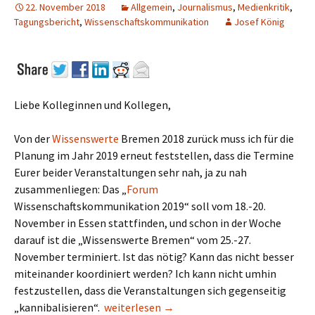
22. November 2018
Allgemein
,
Journalismus
,
Medienkritik
,
Tagungsbericht
,
Wissenschaftskommunikation
Josef König
Liebe Kolleginnen und Kollegen,
Von der
Wissenswerte
Bremen 2018 zurück muss ich für die
Planung im Jahr 2019 erneut feststellen, dass die Termine
Eurer beider Veranstaltungen sehr nah, ja zu nah
zusammenliegen: Das „
Forum
Wissenschaftskommunikation 2019“ soll vom 18.-20.
November in Essen stattfinden, und schon in der Woche
darauf ist die „Wissenswerte Bremen“ vom 25.-27.
November terminiert. Ist das nötig? Kann das nicht besser
miteinander koordiniert werden? Ich kann nicht umhin
festzustellen, dass die Veranstaltungen sich gegenseitig
Offener Brief: Ein Appell an die Veranstal
„kannibalisieren“.
weiterlesen
→