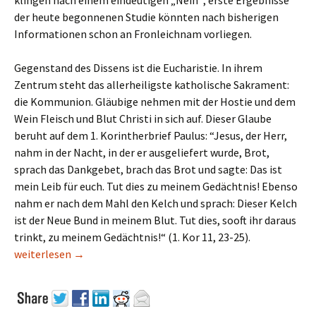
klingen nach einem eindeutigen „Nein“; erste Ergebnisse
der heute begonnenen Studie könnten nach bisherigen
Informationen schon an Fronleichnam vorliegen.
Gegenstand des Dissens ist die Eucharistie. In ihrem
Zentrum steht das allerheiligste katholische Sakrament:
die Kommunion. Gläubige nehmen mit der Hostie und dem
Wein Fleisch und Blut Christi in sich auf. Dieser Glaube
beruht auf dem 1. Korintherbrief Paulus: “Jesus, der Herr,
nahm in der Nacht, in der er ausgeliefert wurde, Brot,
sprach das Dankgebet, brach das Brot und sagte: Das ist
mein Leib für euch. Tut dies zu meinem Gedächtnis! Ebenso
nahm er nach dem Mahl den Kelch und sprach: Dieser Kelch
ist der Neue Bund in meinem Blut. Tut dies, sooft ihr daraus
trinkt, zu meinem Gedächtnis!“ (1. Kor 11, 23-25).
Können Veganer Katholiken sein?
weiterlesen
→