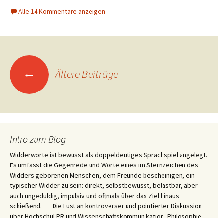
Alle 14 Kommentare anzeigen
Beitragsnavigation
←
Ältere Beiträge
Intro zum Blog
Widderworte ist bewusst als doppeldeutiges Sprachspiel angelegt.
Es umfasst die Gegenrede und Worte eines im Sternzeichen des
Widders geborenen Menschen, dem Freunde bescheinigen, ein
typischer Widder zu sein: direkt, selbstbewusst, belastbar, aber
auch ungeduldig, impulsiv und oftmals über das Ziel hinaus
schießend. Die Lust an kontroverser und pointierter Diskussion
über Hochschul-PR und Wissenschaftskommunikation, Philosophie,