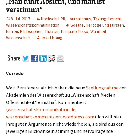
„Man fühlt Absicht, und man ist
verstimmt“
8. Juli 2017
Hochschul-PR
,
Journalismus
,
Tagungsbericht
,
Wissenschaftskommunikation
Goethe
,
Herzöge und Fürsten
,
Narren
,
Philosophen
,
Theater
,
Torquato Tasso
,
Wahrheit
,
Wissenschaft
Josef König
Vorrede
Weit Berufenere als ich haben die neue
Stellungnahme
der
Akademien der Wissenschaft zu „Wissenschaft Medien
Öffentlichkeit“ ernsthaft kommentiert
(
wissenschaftskommunikation.de
;
wissenschaftkommuniziert.wordpress.com
). Ich will hier
ihre guten Argumente nicht wiederholen, sie sind aus den
jeweiligen Blickwinkeln stimmig und hervorragende