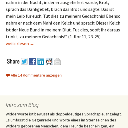
nahm in der Nacht, in der er ausgeliefert wurde, Brot,
sprach das Dankgebet, brach das Brot und sagte: Das ist
mein Leib für euch. Tut dies zu meinem Gedächtnis! Ebenso
nahm er nach dem Mahl den Kelch und sprach: Dieser Kelch
ist der Neue Bund in meinem Blut. Tut dies, sooft ihr daraus
trinkt, zu meinem Gedächtnis!“ (1. Kor 11, 23-25).
Können Veganer Katholiken sein?
weiterlesen
→
Alle 14 Kommentare anzeigen
Intro zum Blog
Widderworte ist bewusst als doppeldeutiges Sprachspiel angelegt.
Es umfasst die Gegenrede und Worte eines im Sternzeichen des
Widders geborenen Menschen, dem Freunde bescheinigen, ein