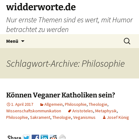
widderworte.de
Nur ernste Themen sind es wert, mit Humor
betrachtet zu werden
Zum
Suchen
Menü
Inhalt
nach:
springen
Schlagwort-Archive: Philosophie
Können Veganer Katholiken sein?
1. April 2017
Allgemein
,
Philosophie
,
Theologie
,
Wissenschaftskommunikation
Aristoteles
,
Metaphysik
,
Philosophie
,
Sakrament
,
Theologie
,
Veganismus
Josef König